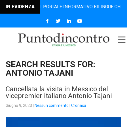
, IL PORTALE INFORMATIVO BILINGUE CHE DAL 2006 DIFFON
IN EVIDENZA
SEARCH RESULTS FOR:
ANTONIO TAJANI
Cancellata la visita in Messico del
vicepremier italiano Antonio Tajani
Giugno 9, 2023
|
Nessun commento
|
Cronaca