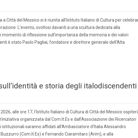
a Città del Messico si è riunita all’Istituto Italiano di Cultura per celebra
razione. L’evento, svoltosi davanti a una scultura dedicata alla
 momento di riflessione sull’importanza della memoria e dei valori
venti è stato Paolo Pagliai, fondatore e direttore generale dell’Alta
ll’identità e storia degli italodiscendenti
26, alle ore 17, l’Istituto Italiano di Cultura di Città del Messico ospiter
n’iniziativa organizzata dal Com.It.Es e dall’Associazione dei Ricercatori
uti istituzionali saranno affidati all’Ambasciatore d’Italia Alessandro
 Buzzurro (Com.It.Es) e Fernando Ciaramitaro (Arim), e alla