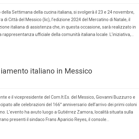
della Settimana della cucina italiana, si svolgerà il 23 e 24 novembre,
ura di Città del Messico (Iic), l’edizione 2024 del Mercatino di Natale, il
ione italiana di assistenza che, in questa occasione, sarà realizzato in
a rappresentanza ufficiale della comunità italiana locale. L’iniziativa,…
diamento italiano in Messico
idente e il vicepresidente del Com.It.Es. del Messico, Giovanni Buzzurro e
ipato alle celebrazioni del 166° anniversario dell’arrivo dei primi coloni
ano. L’evento ha avuto luogo a Gutiérrez Zamora, località situata sulla
rano presenti il sindaco Frans Aparicio Reyes, il console…