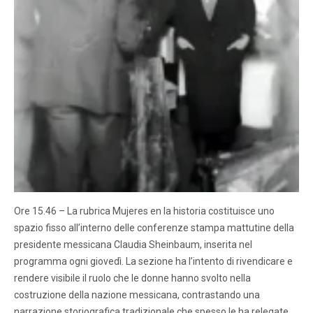
Ore 15.46 – La rubrica Mujeres en la historia costituisce uno
spazio fisso all’interno delle conferenze stampa mattutine della
presidente messicana Claudia Sheinbaum, inserita nel
programma ogni giovedì. La sezione ha l’intento di rivendicare e
rendere visibile il ruolo che le donne hanno svolto nella
costruzione della nazione messicana, contrastando una
narrazione storiografica tradizionale che spesso le ha relegate…