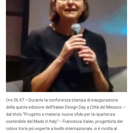
Ore 06.47 – Durante la conferenza stampa di inaugurazione
della quinta edizione dell’Italian Design Day a Città del Messico —
dal titolo “Progetto e materia: nuove sfide per la ripartenza
sostenibile del Made in Italy”— Francesca Valan, progettista del
colore tra le più esperte a livello internazionale, si è rivolta al