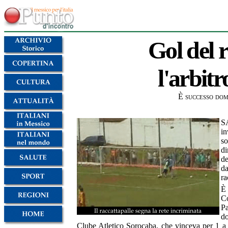
Gol del 
l'arbit
È successo dom
S
i
so
di
de
d
ra
È 
Co
Pa
do
Clube Atletico Sorocaba, che vinceva per 1 a 0