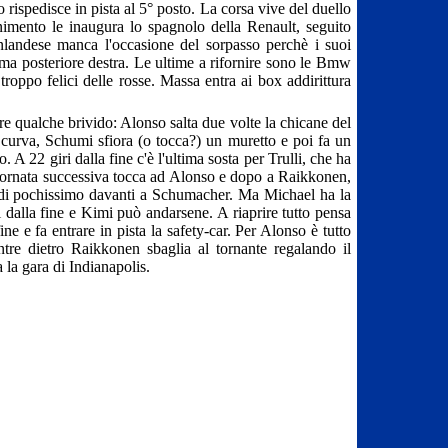
o rispedisce in pista al 5° posto. La corsa vive del duello
nimento le inaugura lo spagnolo della Renault, seguito
landese manca l'occasione del sorpasso perchè i suoi
a posteriore destra. Le ultime a rifornire sono le Bmw
 troppo felici delle rosse. Massa entra ai box addirittura
re qualche brivido: Alonso salta due volte la chicane del
 curva, Schumi sfiora (o tocca?) un muretto e poi fa un
A 22 giri dalla fine c'è l'ultima sosta per Trulli, che ha
 tornata successiva tocca ad Alonso e dopo a Raikkonen,
o di pochissimo davanti a Schumacher. Ma Michael ha la
i dalla fine e Kimi può andarsene. A riaprire tutto pensa
ne e fa entrare in pista la safety-car. Per Alonso è tutto
tre dietro Raikkonen sbaglia al tornante regalando il
la gara di Indianapolis.