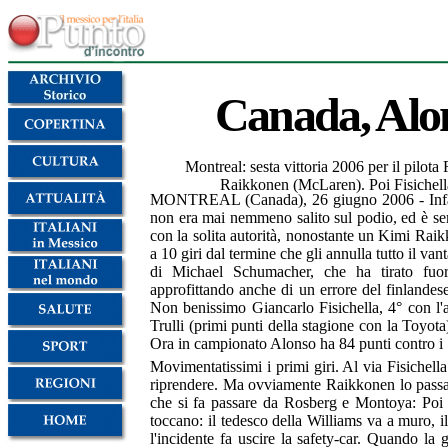
Canada, Alon
Montreal: sesta vittoria 2006 per il pilota
Raikkonen (McLaren). Poi Fisichell
MONTREAL (Canada), 26 giugno 2006 - Infall
non era mai nemmeno salito sul podio, ed è se
con la solita autorità, nonostante un Kimi Raik
a 10 giri dal termine che gli annulla tutto il van
di Michael Schumacher, che ha tirato fuor
approfittando anche di un errore del finlandes
Non benissimo Giancarlo Fisichella, 4° con l'a
Trulli (primi punti della stagione con la Toy
Ora in campionato Alonso ha 84 punti contro i
Movimentatissimi i primi giri. Al via Fisichell
riprendere. Ma ovviamente Raikkonen lo passa
che si fa passare da Rosberg e Montoya: Poi qu
toccano: il tedesco della Williams va a muro,
l'incidente fa uscire la safety-car. Quando la 