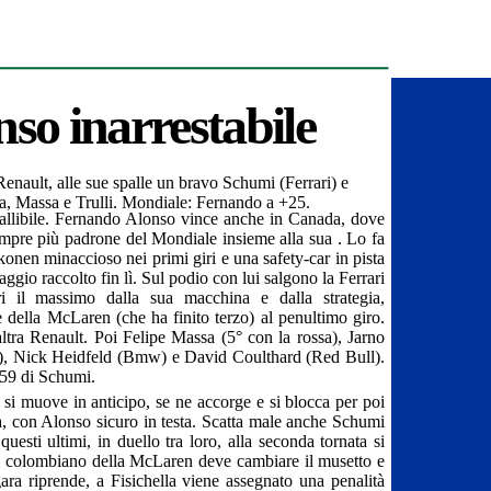
so inarrestabile
 Renault, alle sue spalle un bravo Schumi (Ferrari) e
a, Massa e Trulli. Mondiale: Fernando a +25
.
ibile. Fernando Alonso vince anche in Canada, dove
mpre più padrone del Mondiale insieme alla sua . Lo fa
konen minaccioso nei primi giri e una safety-car in pista
taggio raccolto fin lì. Sul podio con lui salgono la Ferrari
i il massimo dalla sua macchina e dalla strategia,
e della McLaren (che ha finito terzo) al penultimo giro.
ltra Renault. Poi Felipe Massa (5° con la rossa), Jarno
ota), Nick Heidfeld (Bmw) e David Coulthard (Red Bull).
 59 di Schumi.
a si muove in anticipo, se ne accorge e si blocca per poi
, con Alonso sicuro in testa. Scatta male anche Schumi
esti ultimi, in duello tra loro, alla seconda tornata si
 il colombiano della McLaren deve cambiare il musetto e
gara riprende, a Fisichella viene assegnato una penalità