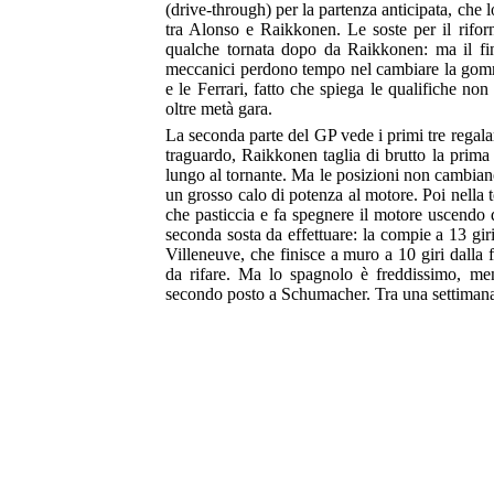
(drive-through) per la partenza anticipata, che l
tra Alonso e Raikkonen. Le soste per il rifor
qualche tornata dopo da Raikkonen: ma il fin
meccanici perdono tempo nel cambiare la gomm
e le Ferrari, fatto che spiega le qualifiche non
oltre metà gara.
La seconda parte del GP vede i primi tre regala
traguardo, Raikkonen taglia di brutto la prima
lungo al tornante. Ma le posizioni non cambiano. 
un grosso calo di potenza al motore. Poi nella
che pasticcia e fa spegnere il motore uscend
seconda sosta da effettuare: la compie a 13 gir
Villeneuve, che finisce a muro a 10 giri dalla fi
da rifare. Ma lo spagnolo è freddissimo, men
secondo posto a Schumacher. Tra una settimana 