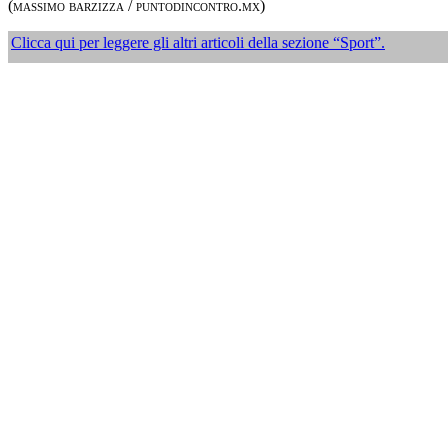
(
massimo barzizza / puntodincontro.mx)
Clicca qui per leggere gli altri articoli della sezione “
Sport
”.