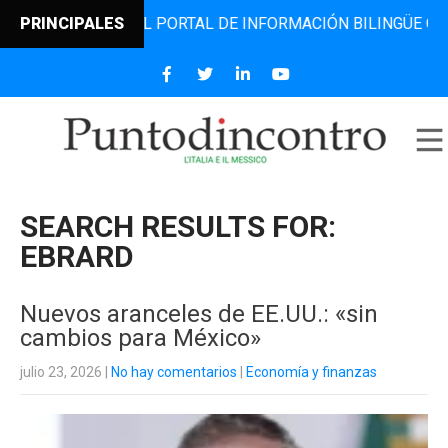
RO, EL PORTAL DE INFORMACIÓN BILINGÜE QUE DESDE 2006
PRINCIPALES
SEARCH RESULTS FOR:
EBRARD
Nuevos aranceles de EE.UU.: «sin
cambios para México»
julio 23, 2026
|
No hay comentarios
|
Economía y finanzas