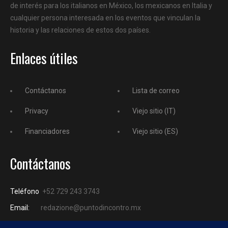
de interés para los italianos en México, los mexicanos en Italia y
cualquier persona interesada en los eventos que vinculan la
historia y las relaciones de estos dos países.
Enlaces útiles
Contáctanos
Lista de correo
Privacy
Viejo sitio (IT)
Financiadores
Viejo sitio (ES)
Contáctanos
Teléfono
+52 729 243 3743
Email:
redazione@puntodincontro.mx