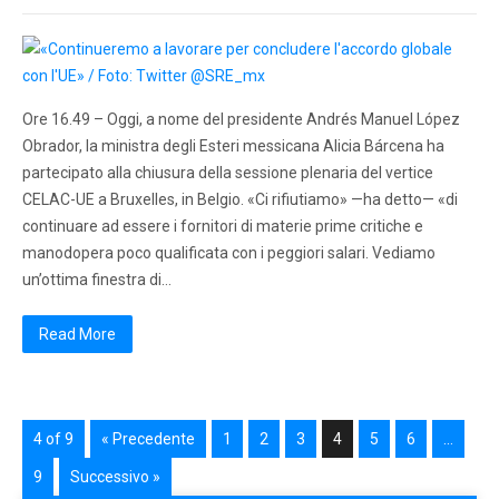
Ore 16.49 – Oggi, a nome del presidente Andrés Manuel López
Obrador, la ministra degli Esteri messicana Alicia Bárcena ha
partecipato alla chiusura della sessione plenaria del vertice
CELAC-UE a Bruxelles, in Belgio. «Ci rifiutiamo» —ha detto— «di
continuare ad essere i fornitori di materie prime critiche e
manodopera poco qualificata con i peggiori salari. Vediamo
un’ottima finestra di…
Read More
4 of 9
« Precedente
1
2
3
4
5
6
…
9
Successivo »