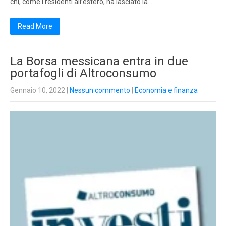
chi, come i residenti all’estero, ha lasciato la…
Read More
La Borsa messicana entra in due
portafogli di Altroconsumo
Gennaio 10, 2022
|
Nessun commento
|
Economia e finanza