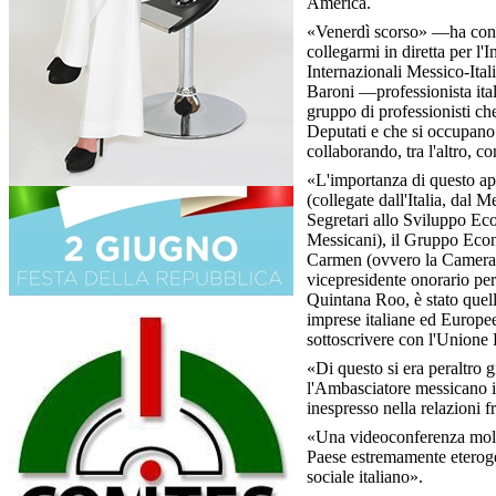
America.
«Venerdì scorso» —ha cont
collegarmi in diretta per l'
Internazionali Messico-Ital
Baroni —professionista it
gruppo di professionisti ch
Deputati e che si occupano 
collaborando, tra l'altro, co
«L'importanza di questo app
(collegate dall'Italia, dal
Segretari allo Sviluppo Eco
Messicani), il Gruppo Econ
Carmen (ovvero la Camera di
vicepresidente onorario per
Quintana Roo, è stato quell
imprese italiane ed Europee
sottoscrivere con l'Unione
«Di questo si era peraltro 
l'Ambasciatore messicano in 
inespresso nella relazioni fr
«Una videoconferenza molto 
Paese estremamente eterogen
sociale italiano».