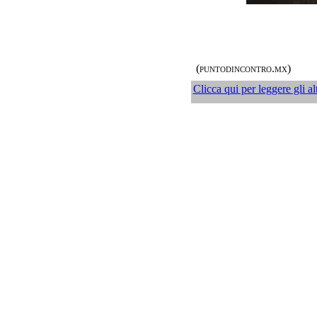
(
puntodincontro.mx
)
Clicca qui per leggere gli alt