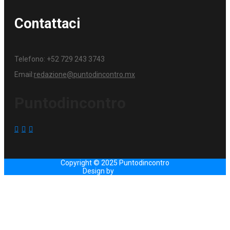
Contattaci
Telefono:
+52 729 243 3743
Email:
redazione@puntodincontro.mx
Puntodincontro
Copyright © 2025 Puntodincontro
Design by
DisegnoW