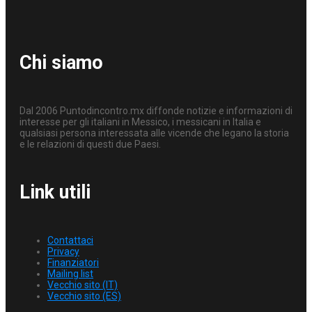
Chi siamo
Dal 2006 Puntodincontro.mx diffonde notizie e informazioni di
interesse per gli italiani in Messico, i messicani in Italia e
qualsiasi persona interessata alle vicende che legano la storia
e le relazioni di questi due Paesi.
Link utili
Contattaci
Privacy
Finanziatori
Mailing list
Vecchio sito (IT)
Vecchio sito (ES)