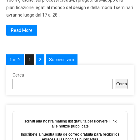
100% gratuite, sui processi creativi, i progetti di sviluppo e la
pianificazione legati al mondo del design e della moda. I seminari
avranno luogo dal 17 al 28…
Read More
1 of 2
1
2
Successivo »
Cerca
Cerca
Iscriviti alla nostra mailing list gratuita per ricevere i link
alle notizie pubblicate
Inscríbete a nuestra lista de correo gratuita para recibir los
enlaces a las noticias publicadas