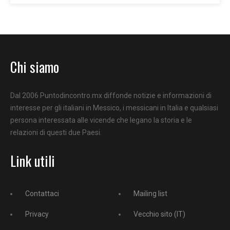
Chi siamo
Dal 2006 Puntodincontro.mx diffonde notizie e informazioni di
interesse per gli italiani in Messico, i messicani in Italia e qualsiasi
persona interessata alle vicende che legano la storia e le
relazioni di questi due Paesi.
Link utili
Contattaci
Mailing list
Privacy
Vecchio sito (IT)