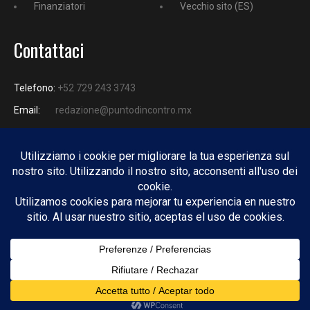
Finanziatori
Vecchio sito (ES)
Contattaci
Telefono:
+52 729 243 3743
Email:
redazione@puntodincontro.mx
PUNTODINCONTRO
Copyright © 2025 Puntodincontro
Design by
DisegnoW