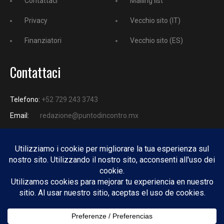
Contattaci
Mailing list
Privacy
Vecchio sito (IT)
Finanziatori
Vecchio sito (ES)
Contattaci
Telefono:
+52 729 243 3743
Email:
redazione@puntodincontro.mx
PUNTODINCONTRO