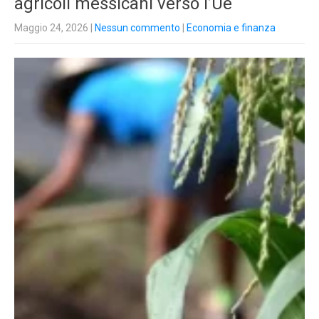
agricoli messicani verso l’Ue
Maggio 24, 2026
|
Nessun commento
|
Economia e finanza