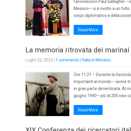
l’arcivescovo Paul Gallagher —se
Messico— si è rivolto a un folto
corpo diplomatico e della societ
Read More
La memoria ritrovata dei marinai i
Luglio 26, 2025
|
1 commento
|
Italia in Messico
Ore 11:21 – Durante la Seconda g
importanti al mondo— venne tra
in gran parte dimenticata. Al mo
giugno 1940— più di 200 navi co
Read More
XIX Conferenza dei ricercatori ita