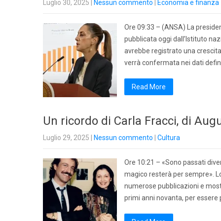
Luglio 30, 2025
|
Nessun commento
|
Economia e finanza
Ore 09:33 – (ANSA) La preside
pubblicata oggi dall’Istituto na
avrebbe registrato una crescit
verrà confermata nei dati definit
Read More
Un ricordo di Carla Fracci, di Au
Luglio 29, 2025
|
Nessun commento
|
Cultura
Ore 10:21 – «Sono passati diver
magico resterà per sempre». Lo
numerose pubblicazioni e mostr
primi anni novanta, per essere p