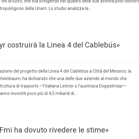
ni di lucro, che sta svolgendo nel quadro delle sue attività post-dottora
tropológicos della Unam. Lo studio analizza la…
 costruirà la Linea 4 del Cablebús»
zione del progetto della Linea 4 del Cablebús a Città del Messico, la
Sheinbaum, ha dichiarato che una delle due aziende al mondo che
truttura di trasporto —l’italiana Leitner o l’austriaca Doppelmayr—
aranno investiti poco più di 4,5 miliardi di…
 Fmi ha dovuto rivedere le stime»