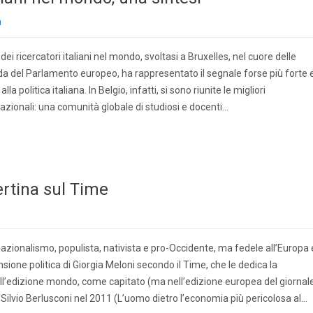
a
i ricercatori italiani nel mondo, svoltasi a Bruxelles, nel cuore delle
gida del Parlamento europeo, ha rappresentato il segnale forse più forte 
la politica italiana. In Belgio, infatti, si sono riunite le migliori
zionali: una comunità globale di studiosi e docenti…
ertina sul Time
zionalismo, populista, nativista e pro-Occidente, ma fedele all’Europa 
nsione politica di Giorgia Meloni secondo il Time, che le dedica la
l’edizione mondo, come capitato (ma nell’edizione europea del giornal
o: Silvio Berlusconi nel 2011 (L’uomo dietro l’economia più pericolosa al…