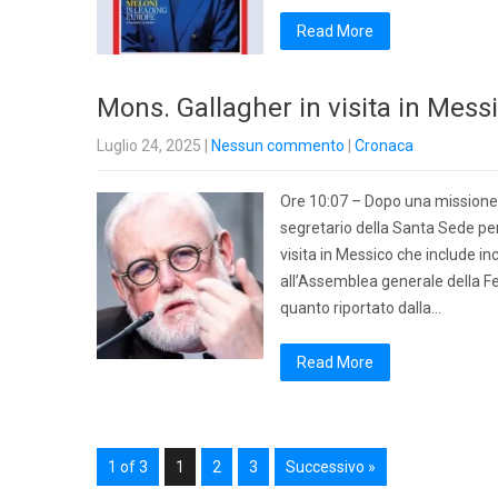
Read More
Mons. Gallagher in visita in Mess
Luglio 24, 2025
|
Nessun commento
|
Cronaca
Ore 10:07 – Dopo una missione i
segretario della Santa Sede per 
visita in Messico che include i
all’Assemblea generale della Fe
quanto riportato dalla…
Read More
1 of 3
1
2
3
Successivo »