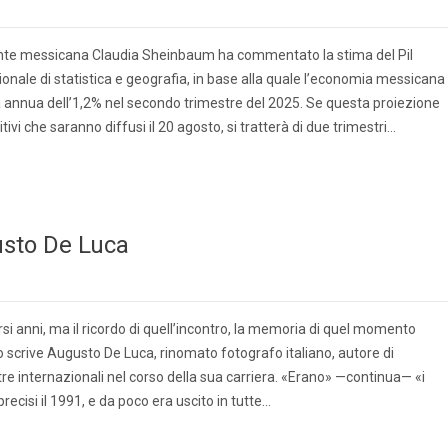
nte messicana Claudia Sheinbaum ha commentato la stima del Pil
zionale di statistica e geografia, in base alla quale l’economia messicana
a annua dell’1,2% nel secondo trimestre del 2025. Se questa proiezione
ivi che saranno diffusi il 20 agosto, si tratterà di due trimestri…
gusto De Luca
si anni, ma il ricordo di quell’incontro, la memoria di quel momento
 scrive Augusto De Luca, rinomato fotografo italiano, autore di
e internazionali nel corso della sua carriera. «Erano» —continua— «i
recisi il 1991, e da poco era uscito in tutte…