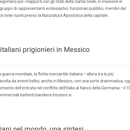
gretario per i Rapporti con gli Stati della Santa Sede, in missione in
 gruppo di rappresentanti ecclesiastici, funzionari pubblici, membri del
à civile riuniti presso la Nunziatura Apostolica della capitale…
taliani prigionieri in Messico
uerra mondiale, la flotta mercantile italiana —allora tra le più
volta da eventi bellici, anche in Messico, con una sorte drammatica, og
mento dell’entrata nel conflitto dell’Italia al fianco della Germania —il 1
mmerciali battenti bandiera tricolore si…
liani nel mondo, una sintesi