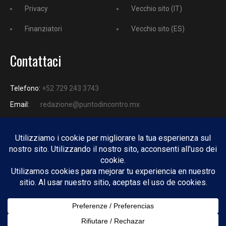
Privacy
Vecchio sito (IT)
Finanziatori
Vecchio sito (ES)
Contattaci
Telefono:
+52 729 243 3743
Email:
redazione@puntodincontro.mx
PUNTODINCONTRO