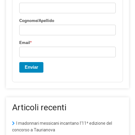
Cognome/Apellido
Email
*
Enviar
Articoli recenti
I madonnari messicani incantano l’11ª edizione del
concorso a Taurianova