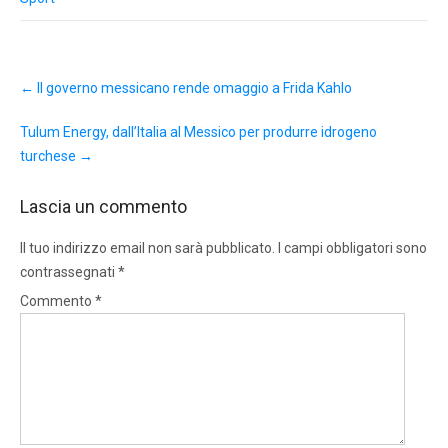
Post
←
Il governo messicano rende omaggio a Frida Kahlo
navigation
Tulum Energy, dall’Italia al Messico per produrre idrogeno
turchese
→
Lascia un commento
Il tuo indirizzo email non sarà pubblicato.
I campi obbligatori sono
contrassegnati
*
Commento
*