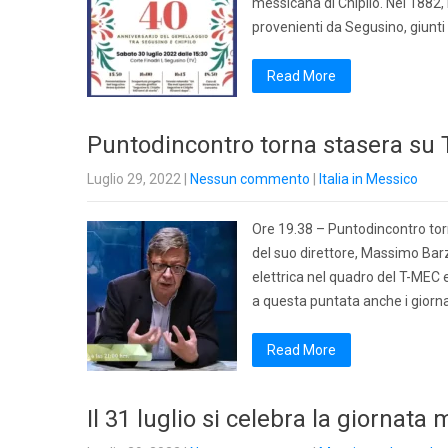
messicana di Chipilo. Nel 1882, i
provenienti da Segusino, giunti
Read More
Puntodincontro torna stasera su
Luglio 29, 2022
|
Nessun commento
|
Italia in Messico
Ore 19.38 – Puntodincontro tor
del suo direttore, Massimo Barz
elettrica nel quadro del T-MEC e 
a questa puntata anche i giorna
Read More
Il 31 luglio si celebra la giornata