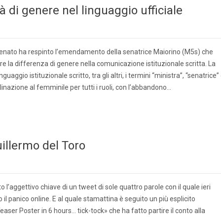
tà di genere nel linguaggio ufficiale
el Senato ha respinto l’emendamento della senatrice Maiorino (M5s) che
are la differenza di genere nella comunicazione istituzionale scritta. La
aggio istituzionale scritto, tra gli altri, i termini “ministra”, “senatrice”
clinazione al femminile per tutti i ruoli, con l’abbandono…
uillermo del Toro
l’aggettivo chiave di un tweet di sole quattro parole con il quale ieri
il panico online. E al quale stamattina è seguito un più esplicito
aser Poster in 6 hours… tick-tock» che ha fatto partire il conto alla