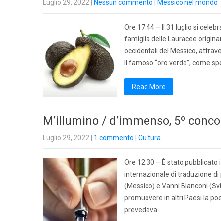
Luglio 29, 2022
|
Nessun commento
|
Messico nel mondo
Ore 17.44 – Il 31 luglio si celeb
famiglia delle Lauracee origina
occidentali del Messico, attrave
Il famoso “oro verde”, come sp
Read More
M’illumino / d’immenso, 5º concor
Luglio 29, 2022
|
1 commento
|
Cultura
Ore 12.30 – È stato pubblicato 
internazionale di traduzione di
(Messico) e Vanni Bianconi (Svi
promuovere in altri Paesi la poe
prevedeva…