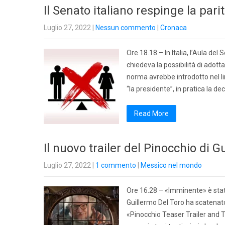
Il Senato italiano respinge la pari
Luglio 27, 2022
|
Nessun commento
|
Cronaca
Ore 18.18 – In Italia, l’Aula d
chiedeva la possibilità di adott
norma avrebbe introdotto nel lingu
“la presidente”, in pratica la de
Read More
Il nuovo trailer del Pinocchio di G
Luglio 27, 2022
|
1 commento
|
Messico nel mondo
Ore 16.28 – «Imminente» è stato 
Guillermo Del Toro ha scatenato 
«Pinocchio Teaser Trailer and Te