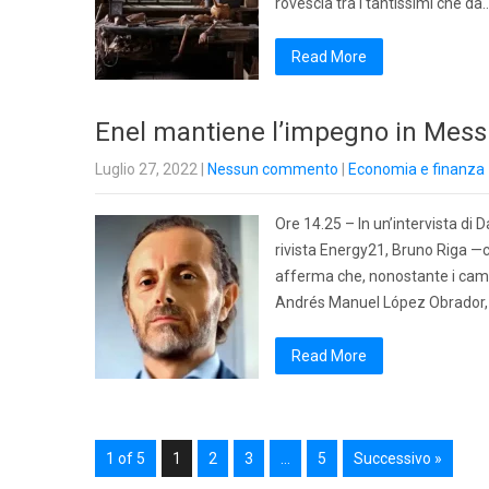
rovescia tra i tantissimi che da
Read More
Enel mantiene l’impegno in Mess
Luglio 27, 2022
|
Nessun commento
|
Economia e finanza
Ore 14.25 – In un’intervista di 
rivista Energy21, Bruno Riga —c
afferma che, nonostante i cambi
Andrés Manuel López Obrador, l
Read More
1 of 5
1
2
3
…
5
Successivo »