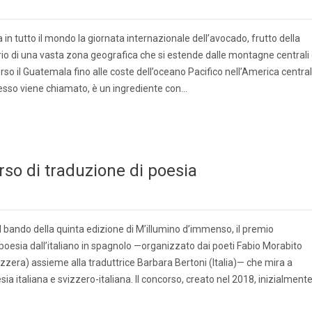
ra in tutto il mondo la giornata internazionale dell’avocado, frutto della
rio di una vasta zona geografica che si estende dalle montagne centrali
rso il Guatemala fino alle coste dell’oceano Pacifico nell’America central
esso viene chiamato, è un ingrediente con…
so di traduzione di poesia
il bando della quinta edizione di M’illumino d’immenso, il premio
 poesia dall’italiano in spagnolo —organizzato dai poeti Fabio Morabito
zzera) assieme alla traduttrice Barbara Bertoni (Italia)— che mira a
sia italiana e svizzero-italiana. Il concorso, creato nel 2018, inizialment