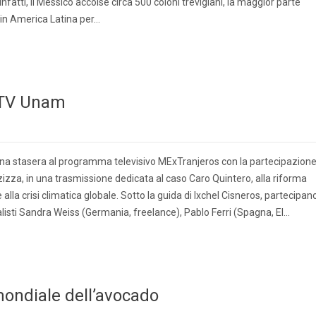
nfatti, il Messico accolse circa 500 coloni trevigiani, la maggior parte
 in America Latina per…
 TV Unam
na stasera al programma televisivo MExTranjeros con la partecipazion
izza, in una trasmissione dedicata al caso Caro Quintero, alla riforma
alla crisi climatica globale. Sotto la guida di Ixchel Cisneros, partecipan
listi Sandra Weiss (Germania, freelance), Pablo Ferri (Spagna, El…
 mondiale dell’avocado