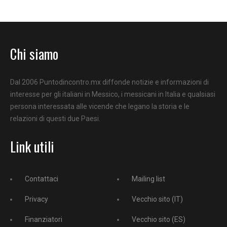
Chi siamo
Dal 2006 Puntodincontro.mx diffonde notizie e informazioni di
interesse per gli italiani in Messico, i messicani in Italia e qualsiasi
persona interessata alle vicende che legano la storia e le
relazioni di questi due Paesi.
Link utili
Contattaci
Mailing list
Privacy
Vecchio sito (IT)
Finanziatori
Vecchio sito (ES)