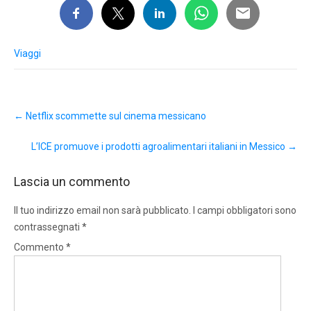
Viaggi
Post
←
Netflix scommette sul cinema messicano
navigation
L’ICE promuove i prodotti agroalimentari italiani in Messico
→
Lascia un commento
Il tuo indirizzo email non sarà pubblicato.
I campi obbligatori sono
contrassegnati
*
Commento
*