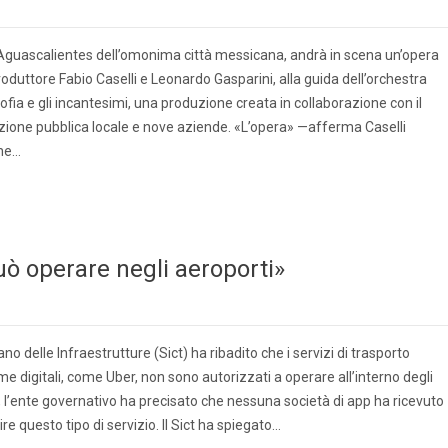
 Aguascalientes dell’omonima città messicana, andrà in scena un’opera
l produttore Fabio Caselli e Leonardo Gasparini, alla guida dell’orchestra
fia e gli incantesimi, una produzione creata in collaborazione con il
zione pubblica locale e nove aziende. «L’opera» —afferma Caselli
che…
uò operare negli aeroporti»
no delle Infraestrutture (Sict) ha ribadito che i servizi di trasporto
e digitali, come Uber, non sono autorizzati a operare all’interno degli
a, l’ente governativo ha precisato che nessuna società di app ha ricevuto
e questo tipo di servizio. Il Sict ha spiegato…