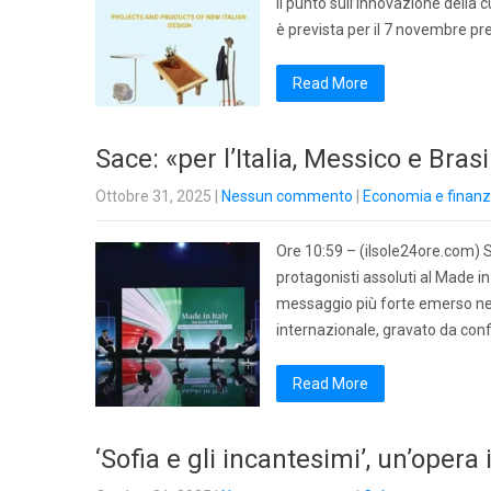
il punto sull’innovazione della c
è prevista per il 7 novembre pr
Read More
Sace: «per l’Italia, Messico e Bras
Ottobre 31, 2025
|
Nessun commento
|
Economia e finan
Ore 10:59 – (ilsole24ore.com) Se 
protagonisti assoluti al Made i
messaggio più forte emerso nei t
internazionale, gravato da confli
Read More
‘Sofia e gli incantesimi’, un’opera