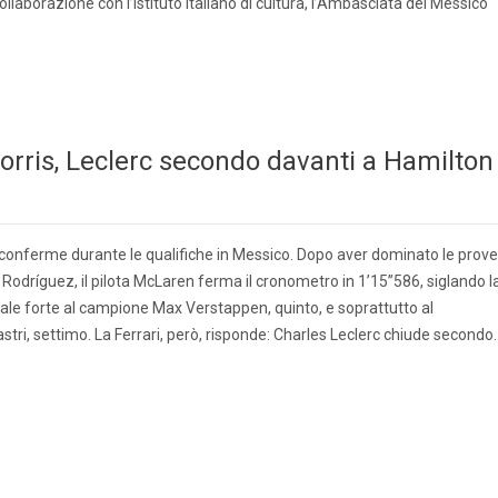
laborazione con l’Istituto italiano di cultura, l’Ambasciata del Messico
orris, Leclerc secondo davanti a Hamilton
 conferme durante le qualifiche in Messico. Dopo aver dominato le prove
odríguez, il pilota McLaren ferma il cronometro in 1’15”586, siglando l
ale forte al campione Max Verstappen, quinto, e soprattutto al
ri, settimo. La Ferrari, però, risponde: Charles Leclerc chiude secondo