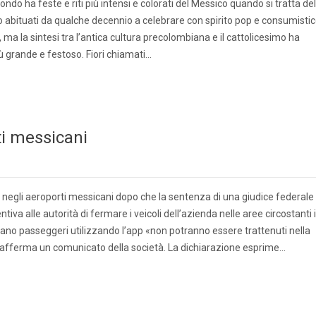
o ha feste e riti più intensi e colorati del Messico quando si tratta del
 abituati da qualche decennio a celebrare con spirito pop e consumisti
ma la sintesi tra l’antica cultura precolombiana e il cattolicesimo ha
ù grande e festoso. Fiori chiamati…
ti messicani
 negli aeroporti messicani dopo che la sentenza di una giudice federale
va alle autorità di fermare i veicoli dell’azienda nelle aree circostanti i
rtano passeggeri utilizzando l’app «non potranno essere trattenuti nella
, afferma un comunicato della società. La dichiarazione esprime…