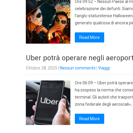
Ore 09:52 – Nessun Paese al mond
celebrazione dei defunti. Siamo
l’anglo-statunitense Halloween, 
generato qualcosa di ancora pi
Read More
Uber potrà operare negli aeropor
Ottobre 28, 2025
|
Nessun commento
|
Viaggi
Ore 06:09 – Uber potrà operare
ha sospeso la norma che consenti
terminal. Gli autisti che traspo
zona federale degli aeroscali»
Read More