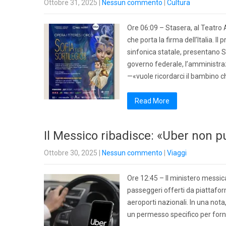
Ottobre 31, 2025
|
Nessun commento
|
Cultura
Ore 06:09 – Stasera, al Teatro
che porta la firma dell’Italia. I
sinfonica statale, presentano So
governo federale, l’amministra
—«vuole ricordarci il bambino 
Read More
Il Messico ribadisce: «Uber non p
Ottobre 30, 2025
|
Nessun commento
|
Viaggi
Ore 12:45 – Il ministero messica
passeggeri offerti da piattaform
aeroporti nazionali. In una not
un permesso specifico per fornir