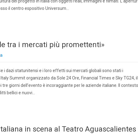
ultura del progetto in Italia con oggetti reali, immagini e filmati. L’apertu
esso il centro espositivo Universum…
ile tra i mercati più promettenti»
za
i dazi statunitensi e i loro effetti sui mercati globali sono stati i
n Italy Summit organizzato da Sole 24 Ore, Financial Times e Sky TG24, il
re giorni dell’evento è incoraggiante per le aziende italiane. Il contest
tti bellici e nuovi…
 italiana in scena al Teatro Aguascalientes