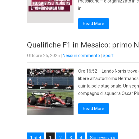
messicana— è organizzato in col
in…
Read More
Qualifiche F1 in Messico: primo N
Ottobre 25, 2025
|
Nessun commento
|
Sport
Ore 16:52 – Lando Norris trova
libere all’autodromo Hermanos R
quinta pole stagionale. Un segn
compagno di squadra Oscar Piast
Read More
1 of 4
1
2
3
4
Successivo »