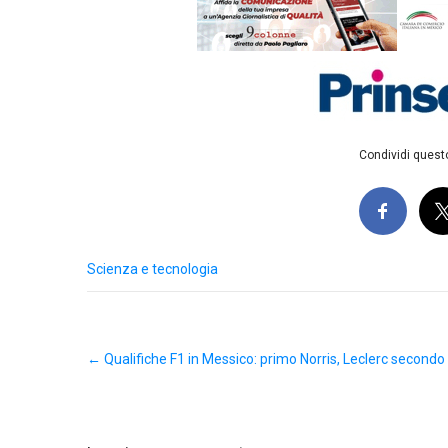
Condividi questo
Scienza e tecnologia
Post
←
Qualifiche F1 in Messico: primo Norris, Leclerc secondo
navigation