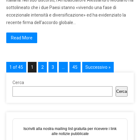
italiana. Nel suo discorso, l’Ambasciatore Alessandro Modiano ha
sottolineato che i due Paesi stanno «vivendo una fase di
eccezionale intensità e diversificazione» ed ha evidenziato la
recente firma dell’accordo globale…
Read More
1 of 45
1
2
3
…
45
Successivo »
Cerca
Cerca
Iscriviti alla nostra mailing list gratuita per ricevere i link
alle notizie pubblicate