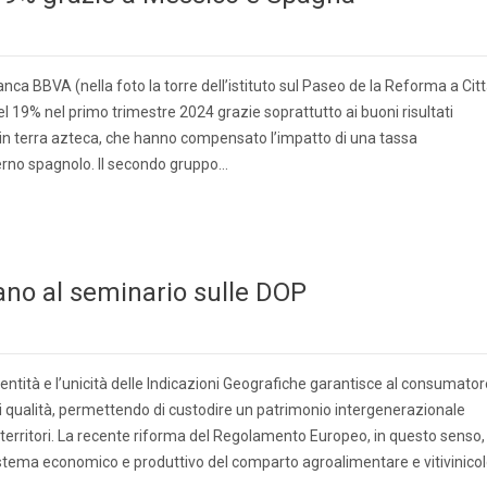
 banca BBVA (nella foto la torre dell’istituto sul Paseo de la Reforma a Cit
 19% nel primo trimestre 2024 grazie soprattutto ai buoni risultati
e in terra azteca, che hanno compensato l’impatto di una tassa
erno spagnolo. Il secondo gruppo…
ano al seminario sulle DOP
entità e l’unicità delle Indicazioni Geografiche garantisce al consumator
e di qualità, permettendo di custodire un patrimonio intergenerazionale
i territori. La recente riforma del Regolamento Europeo, in questo senso,
tema economico e produttivo del comparto agroalimentare e vitivinico