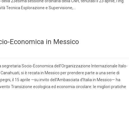
o della 23esima sessione ordinaria della CNH, tenutasi il 23 aprile, l’Ing.
nità Tecnica Esplorazione e Supervisione,…
Socio-Economica in Messico
 la segretaria Socio-Economica dell’Organizzazione Internazionale Italo-
 Canahuati, si è recata in Messico per prendere parte a una serie di
 impegni, il 15 aprile —su invito dell’Ambasciata d’Italia in Messico— ha
evento Transizione ecologica ed economia circolare: le migliori pratiche