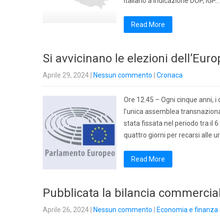
italiano a indicazione DOP, IGP…
Read More
Si avvicinano le elezioni dell’Eur
Aprile 29, 2024
|
Nessun commento
|
Cronaca
Ore 12.45 – Ogni cinque anni, i
l’unica assemblea transnaziona
stata fissata nel periodo tra il
quattro giorni per recarsi alle ur
Read More
Pubblicata la bilancia commercia
Aprile 26, 2024
|
Nessun commento
|
Economia e finanza