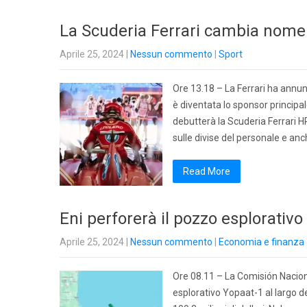
La Scuderia Ferrari cambia nome:
Aprile 25, 2024
|
Nessun commento
|
Sport
Ore 13.18 – La Ferrari ha annu
è diventata lo sponsor principa
debutterà la Scuderia Ferrari HP 
sulle divise del personale e anc
Read More
Eni perforerà il pozzo esplorativ
Aprile 25, 2024
|
Nessun commento
|
Economia e finanza
Ore 08.11 – La Comisión Nacion
esplorativo Yopaat-1 al largo de