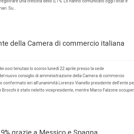
registrare una crescita dello 0,1%. Lo hanno comunicato oggi l’Istat e
inari. Su…
ente della Camera di commercio italiana
i soci tenutasi lo scorso lunedì 22 aprile presso la sede
 del nuovo consiglio di amministrazione della Camera di commercio
o confermato ieri all’unanimità Lorenzo Vianello presidente dell’ente pe
o Brocchi è stato rieletto vicepresidente, mentre Marco Falzone occupe
 19% grazie a Messico e Spagna