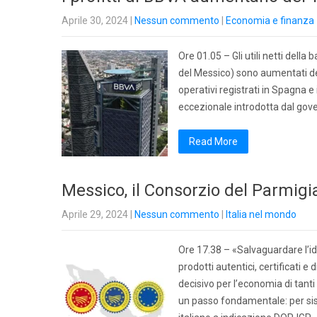
Aprile 30, 2024
|
Nessun commento
|
Economia e finanza
Ore 01.05 – Gli utili netti della
del Messico) sono aumentati del
operativi registrati in Spagna 
eccezionale introdotta dal gov
Read More
Messico, il Consorzio del Parmigi
Aprile 29, 2024
|
Nessun commento
|
Italia nel mondo
Ore 17.38 – «Salvaguardare l’id
prodotti autentici, certificati 
decisivo per l’economia di tant
un passo fondamentale: per sis