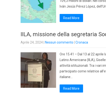
109,3 milioni di dollari. Nel cors
Iván Jesús Pérez López, dell’U
Read More
IILA, missione della segretaria 
Aprile 24, 2024
|
Nessun commento
|
Cronaca
Ore 15.41 – Dal 13 al 22 aprile
Latino Americana (IILA), Giselle
attività istituzionali. Tra i vari
partecipato come relatrice all’
italiane…
Read More