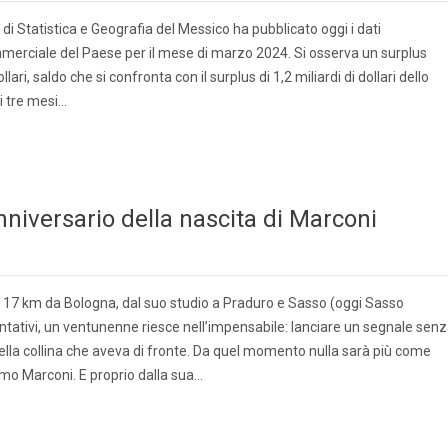
 di Statistica e Geografia del Messico ha pubblicato oggi i dati
mmerciale del Paese per il mese di marzo 2024. Si osserva un surplus
lari, saldo che si confronta con il surplus di 1,2 miliardi di dollari dello
i tre mesi…
anniversario della nascita di Marconi
17 km da Bologna, dal suo studio a Praduro e Sasso (oggi Sasso
ntativi, un ventunenne riesce nell’impensabile: lanciare un segnale sen
 della collina che aveva di fronte. Da quel momento nulla sarà più come
lmo Marconi. E proprio dalla sua…