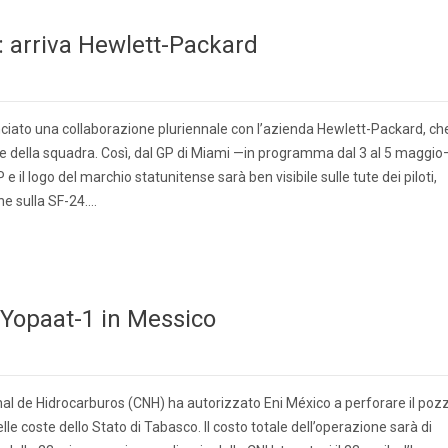
 arriva Hewlett-Packard
nciato una collaborazione pluriennale con l’azienda Hewlett-Packard, ch
le della squadra. Così, dal GP di Miami —in programma dal 3 al 5 maggio
e il logo del marchio statunitense sarà ben visibile sulle tute dei piloti,
he sulla SF-24….
o Yopaat-1 in Messico
al de Hidrocarburos (CNH) ha autorizzato Eni México a perforare il poz
lle coste dello Stato di Tabasco. Il costo totale dell’operazione sarà di