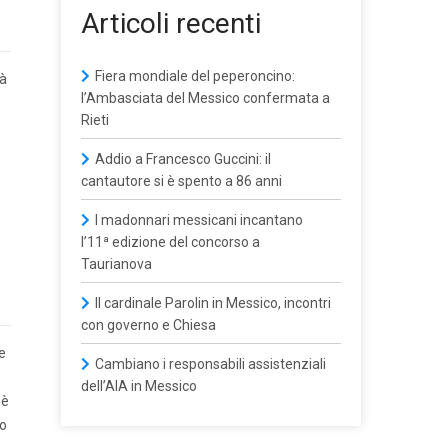
Articoli recenti
Fiera mondiale del peperoncino:
tà
l’Ambasciata del Messico confermata a
Rieti
Addio a Francesco Guccini: il
cantautore si è spento a 86 anni
I madonnari messicani incantano
l’11ª edizione del concorso a
Taurianova
Il cardinale Parolin in Messico, incontri
con governo e Chiesa
e
Cambiano i responsabili assistenziali
dell’AIA in Messico
 è
lo