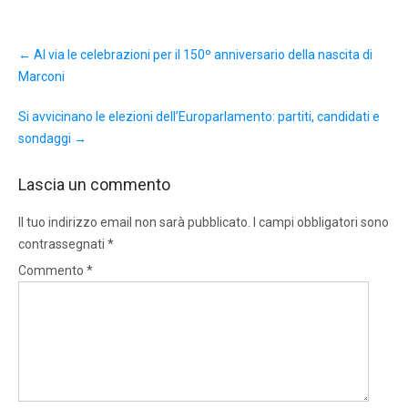
Post
←
Al via le celebrazioni per il 150º anniversario della nascita di
navigation
Marconi
Si avvicinano le elezioni dell’Europarlamento: partiti, candidati e
sondaggi
→
Lascia un commento
Il tuo indirizzo email non sarà pubblicato.
I campi obbligatori sono
contrassegnati
*
Commento
*