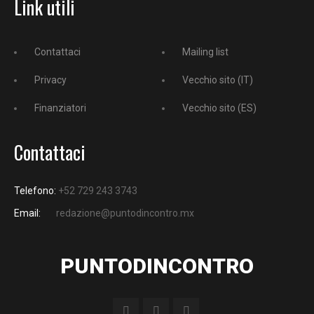
Link utili
Contattaci
Mailing list
Privacy
Vecchio sito (IT)
Finanziatori
Vecchio sito (ES)
Contattaci
Telefono:
+52 729 243 3743
Email:
redazione@puntodincontro.mx
PUNTODINCONTRO