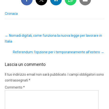
Cronaca
Post
←
Nomadi digitali, come funziona la nuova legge per lavorare in
navigation
Italia
Referendum: l’opzione per i temporaneamente all’estero
→
Lascia un commento
Il tuo indirizzo email non sarà pubblicato.
I campi obbligatori sono
contrassegnati
*
Commento
*