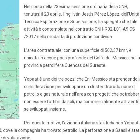
Nel corso della 23esima sessione ordinaria della CNH,
tenutasi il 23 aprile, l’Ing. Iván Jesús Pérez López, dell’Unità
Tecnica Esplorazione e Supervisione, ha spiegato che tale
attività è contemplata nel contratto CNH-R02-L01-A9.CS
/2017 nella modalità di produzione condivisa.
L’area contrattuale, con una superficie di 562,37 km², è
ubicata in acque poco profonde del Golfo del Messico, nella
provincia petrolifera Cuencas del Sureste.
Yopaat è uno dei tre pozzi che Eni Messico sta prendendo i
considerazione per sviluppare un cluster di produzione di
petrolio e gas naturale nell’area con progetti che potrebber
non essere fattibili da soli, ma commercialmente attraenti
se sviluppati insieme.
Per questo motivo, l’azienda italiana sta studiando Yopaat 
, dove la compagnia ha trovato petrolio. La perforazione a Saasil è stat
e di valutazione.