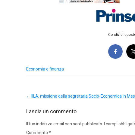
Condividi questo
Economia e finanza
Post
←
IILA, missione della segretaria Socio-Economica in Mes
navigation
Lascia un commento
Il tuo indirizzo email non sarà pubblicato.
I campi obbligat
Commento
*