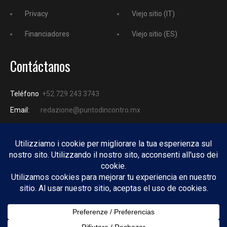
Privacy
Viejo sitio (IT)
Financiadores
Viejo sitio (ES)
Contáctanos
Teléfono
+52 729 243 3743
Email:
redazione@puntodincontro.mx
PUNTODINCONTRO