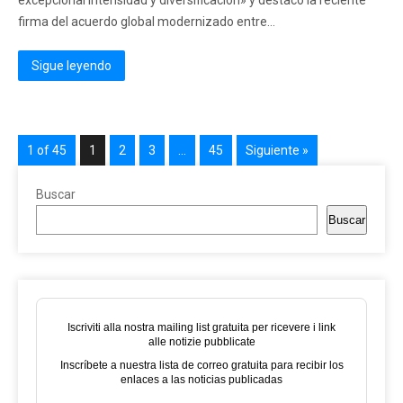
excepcional intensidad y diversificación» y destacó la reciente
firma del acuerdo global modernizado entre...
Sigue leyendo
1 of 45
1
2
3
…
45
Siguiente »
Buscar
Buscar
Iscriviti alla nostra mailing list gratuita per ricevere i link
alle notizie pubblicate
Inscríbete a nuestra lista de correo gratuita para recibir los
enlaces a las noticias publicadas