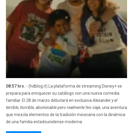
08:57 hrs.
- (hdblog.it) La plataforma de streaming Disney+ se
prepara para enriquecer su catálogo con una nueva comedia
familiar. El 28 de marzo debutará en exclusiva
Alexander y el
terrible, horrible, abominable pero realmente feo viaje
, una aventura
que mezcla elementos de la tradición mexicana con la dinámica
de una familia estadounidense moderna.