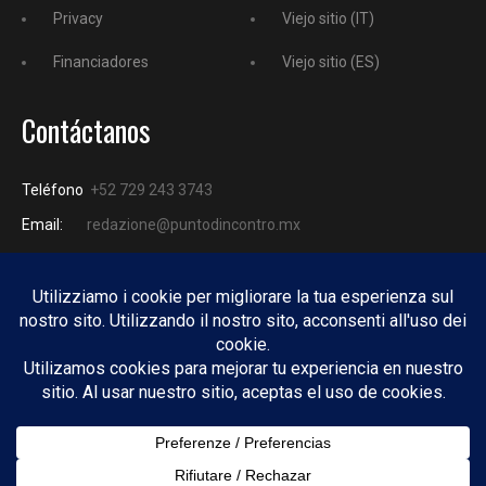
Privacy
Viejo sitio (IT)
Financiadores
Viejo sitio (ES)
Contáctanos
Teléfono
+52 729 243 3743
Email:
redazione@puntodincontro.mx
PUNTODINCONTRO