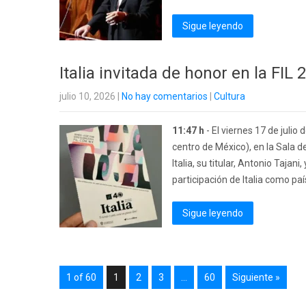
Sigue leyendo
Italia invitada de honor en la FIL 
julio 10, 2026
|
No hay comentarios
|
Cultura
11:47 h
- El viernes 17 de julio 
centro de México), en la Sala d
Italia, su titular, Antonio Tajan
participación de Italia como país
Sigue leyendo
1 of 60
1
2
3
…
60
Siguiente »