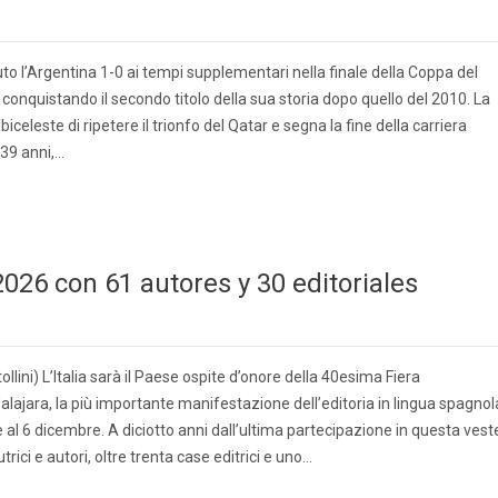
o l’Argentina 1-0 ai tempi supplementari nella finale della Coppa del
, conquistando il secondo titolo della sua storia dopo quello del 2010. La
biceleste di ripetere il trionfo del Qatar e segna la fine della carriera
 39 anni,…
 2026 con 61 autores y 30 editoriales
llini) L’Italia sarà il Paese ospite d’onore della 40esima Fiera
alajara, la più importante manifestazione dell’editoria in lingua spagnol
 6 dicembre. A diciotto anni dall’ultima partecipazione in questa vest
utrici e autori, oltre trenta case editrici e uno…