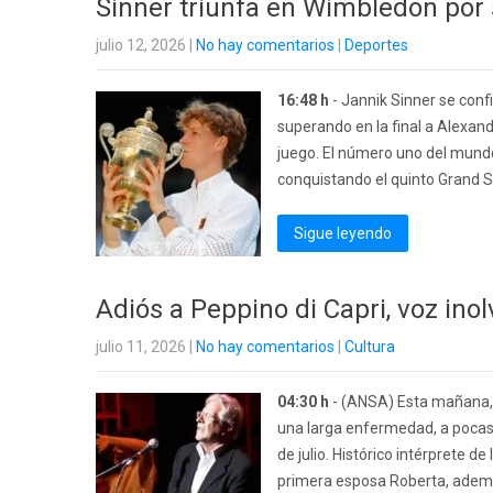
Sinner triunfa en Wimbledon por
julio 12, 2026
|
No hay comentarios
|
Deportes
16:48 h
- Jannik Sinner se co
superando en la final a Alexan
juego. El número uno del mundo
conquistando el quinto Grand Sl
Sigue leyendo
Adiós a Peppino di Capri, voz inol
julio 11, 2026
|
No hay comentarios
|
Cultura
04:30 h
- (ANSA) Esta mañana, en
una larga enfermedad, a pocas
de julio. Histórico intérprete de
primera esposa Roberta, ademá