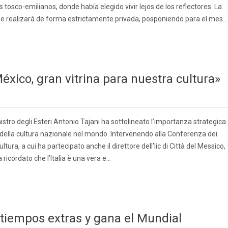
osco-emilianos, donde había elegido vivir lejos de los reflectores. La
se realizará de forma estrictamente privada, posponiendo para el mes...
México, gran vitrina para nuestra cultura»
istro degli Esteri Antonio Tajani ha sottolineato l’importanza strategica
della cultura nazionale nel mondo. Intervenendo alla Conferenza dei
i Cultura, a cui ha partecipato anche il direttore dell’Iic di Città del Messico,
a ricordato che l’Italia è una vera e…
tiempos extras y gana el Mundial