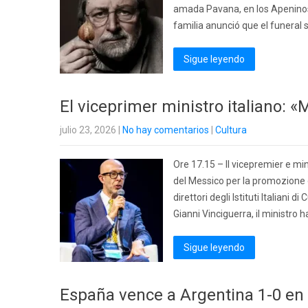
amada Pavana, en los Apeninos t
familia anunció que el funeral 
Sigue leyendo
El viceprimer ministro italiano: «
julio 23, 2026
|
No hay comentarios
|
Cultura
Ore 17.15 – Il vicepremier e min
del Messico per la promozione 
direttori degli Istituti Italiani d
Gianni Vinciguerra, il ministro h
Sigue leyendo
España vence a Argentina 1-0 en 