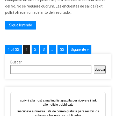
cualquiera de las dos posturas para decretar la victoria del Sí o
del No. No se requiere quórum. Las encuestas de salida (exit
polls) ofrecen un adelanto del resultado...
Sigue leyendo
1 of 32
1
2
3
…
32
Siguiente »
Buscar
Buscar
Iscriviti alla nostra mailing list gratuita per ricevere i link
alle notizie pubblicate
Inscríbete a nuestra lista de correo gratuita para recibir los
enlaces a las noticias publicadas