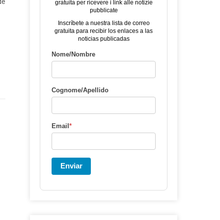
de
gratuita per ricevere i link alle notizie
pubblicate
Inscríbete a nuestra lista de correo
gratuita para recibir los enlaces a las
noticias publicadas
Nome/Nombre
Cognome/Apellido
o
Email
*
Enviar