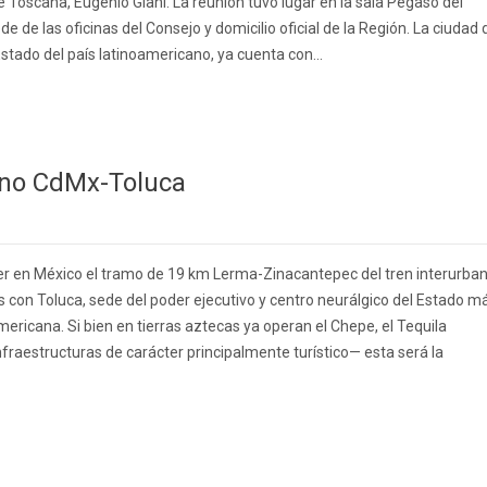
de Toscana, Eugenio Giani. La reunión tuvo lugar en la sala Pegaso del
e de las oficinas del Consejo y domicilio oficial de la Región. La ciudad 
tado del país latinoamericano, ya cuenta con...
bano CdMx-Toluca
er en México el tramo de 19 km Lerma-Zinacantepec del tren interurba
ís con Toluca, sede del poder ejecutivo y centro neurálgico del Estado m
ericana. Si bien en tierras aztecas ya operan el Chepe, el Tequila
fraestructuras de carácter principalmente turístico— esta será la