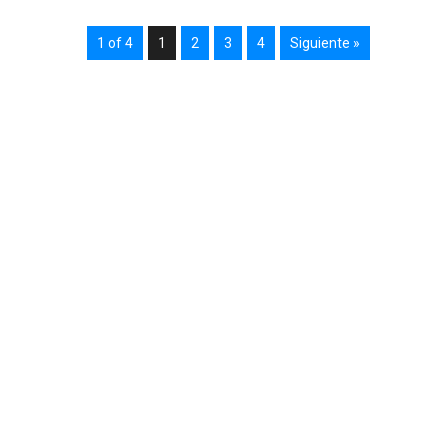
1 of 4
1
2
3
4
Siguiente »