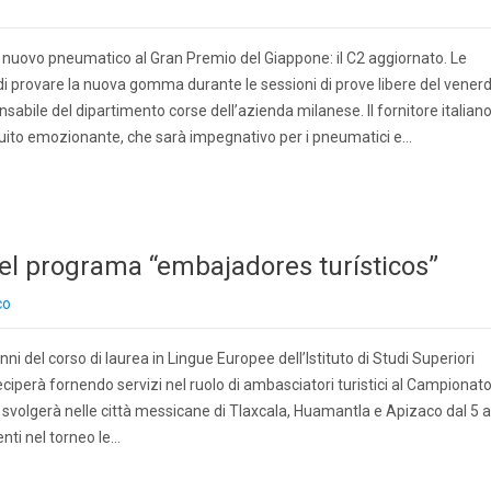
un nuovo pneumatico al Gran Premio del Giappone: il C2 aggiornato. Le
i provare la nuova gomma durante le sessioni di prove libere del venerd
nsabile del dipartimento corse dell’azienda milanese. Il fornitore italian
uito emozionante, che sarà impegnativo per i pneumatici e…
 el programa “embajadores turísticos”
co
ni del corso di laurea in Lingue Europee dell’Istituto di Studi Superiori
eciperà fornendo servizi nel ruolo di ambasciatori turistici al Campionat
 svolgerà nelle città messicane di Tlaxcala, Huamantla e Apizaco dal 5 a
nti nel torneo le…