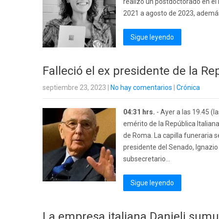
realizó un postdoctorado en el
2021 a agosto de 2023, además 
Sigue leyendo
Falleció el ex presidente de la Re
septiembre 23, 2023
|
No hay comentarios
|
Crónica
04:31 hrs.
- Ayer a las 19.45 (l
emérito de la República Italiana
de Roma. La capilla funeraria s
presidente del Senado, Ignazio
subsecretario...
Sigue leyendo
La empresa italiana Danieli sumu