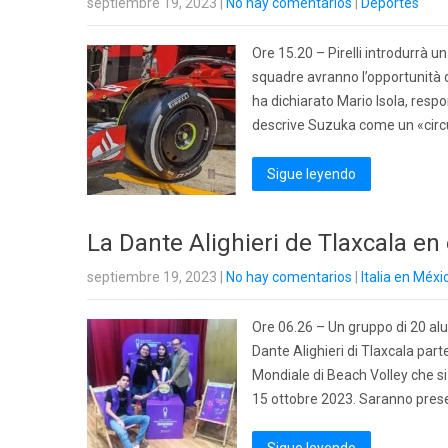
septiembre 19, 2023
|
No hay comentarios
|
Deportes
Ore 15.20 – Pirelli introdurrà 
squadre avranno l’opportunità d
ha dichiarato Mario Isola, respo
descrive Suzuka come un «circ
Sigue leyendo
La Dante Alighieri de Tlaxcala en
septiembre 19, 2023
|
No hay comentarios
|
Italia en Méxi
Ore 06.26 – Un gruppo di 20 alun
Dante Alighieri di Tlaxcala part
Mondiale di Beach Volley che si
15 ottobre 2023. Saranno prese