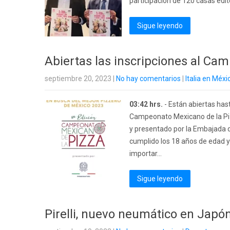
participación de 120 casas edit
Sigue leyendo
Abiertas las inscripciones al Ca
septiembre 20, 2023
|
No hay comentarios
|
Italia en Méxi
03:42 hrs.
- Están abiertas hast
Campeonato Mexicano de la Piz
y presentado por la Embajada d
cumplido los 18 años de edad y 
importar...
Sigue leyendo
Pirelli, nuevo neumático en Jap