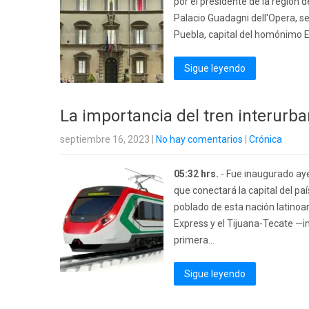
por el presidente de la región 
Palacio Guadagni dell'Opera, sed
Puebla, capital del homónimo Es
Sigue leyendo
La importancia del tren interur
septiembre 16, 2023
|
No hay comentarios
|
Crónica
05:32 hrs.
- Fue inaugurado ay
que conectará la capital del pa
poblado de esta nación latinoam
Express y el Tijuana-Tecate —in
primera...
Sigue leyendo