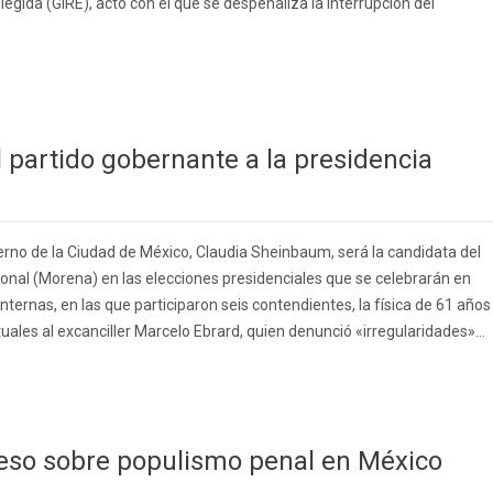
gida (GIRE), acto con el que se despenaliza la interrupción del
partido gobernante a la presidencia
erno de la Ciudad de México, Claudia Sheinbaum, será la candidata del
nal (Morena) en las elecciones presidenciales que se celebrarán en
internas, en las que participaron seis contendientes, la física de 61 años
ales al excanciller Marcelo Ebrard, quien denunció «irregularidades»...
reso sobre populismo penal en México