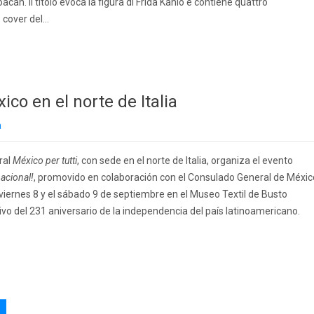
oacán. Il titolo evoca la figura di Frida Kahlo e contiene quattro
o cover del…
co en el norte de Italia
a
ral
México per tutti
, con sede en el norte de Italia, organiza el evento
nacional!
, promovido en colaboración con el Consulado General de Méxic
viernes 8 y el sábado 9 de septiembre en el Museo Textil de Busto
vo del 231 aniversario de la independencia del país latinoamericano.