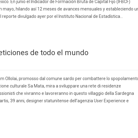
México. En junio el Indicador de Formación Bruta de Capital Fijo (IFBCF)
n mayo, hilando así 12 meses de avances mensuales y estableciendo u
reporte divulgado ayer por el Instituto Nacional de Estadística...
eticiones de todo el mundo
rom Ollolai, promosso dal comune sardo per combattere lo spopolament
zione culturale Sa Mata, mira a sviluppare una rete di residenze
essionisti che vivranno e lavoreranno in questo villaggio della Sardegna
Partis, 39 anni, designer statunitense dell’agenzia User Experience e