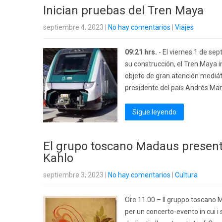
Inician pruebas del Tren Maya
septiembre 4, 2023
|
No hay comentarios
|
Viajes
09:21 hrs.
- El viernes 1 de se
su construcción, el Tren Maya i
objeto de gran atención mediát
presidente del país Andrés Ma
Sigue leyendo
El grupo toscano Madaus presenta
Kahlo
septiembre 3, 2023
|
No hay comentarios
|
Cultura
Ore 11.00 – Il gruppo toscano Mad
per un concerto-evento in cui i 