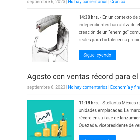
septiembre 6, 2023
|
No hay comentarios
|
Crónica
14:30 hrs.
- En un contexto de c
independientes han utilizado e
creación de un "enemigo" común
reales para fortalecer su propi
Sigue leyendo
Agosto con ventas récord para el
septiembre 6, 2023
|
No hay comentarios
|
Economía y fi
11:18 hrs.
- Stellantis México 
unidades emplacadas. La marca
récord en su fase de lanzamien
Quezada, vicepresidente de ven