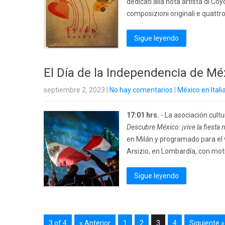
dedicati alla nota artista di Coy
composizioni originali e quattr
Sigue leyendo
El Día de la Independencia de Méxi
septiembre 2, 2023
|
No hay comentarios
|
México en Itali
17:01 hrs.
- La asociación cultu
Descubre México: ¡vive la fiesta 
en Milán y programado para el 
Arsizio, en Lombardía, con moti
Sigue leyendo
3 of 4
« Anterior
1
2
3
4
Siguiente »