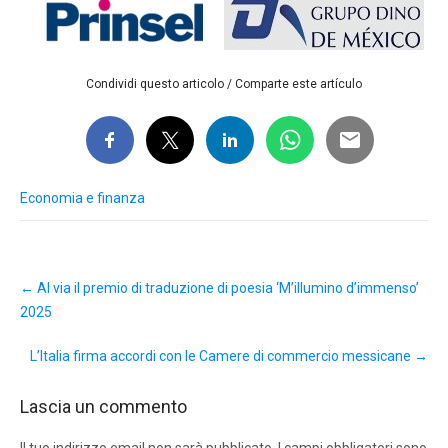
Condividi questo articolo / Comparte este artículo
Economia e finanza
Post
←
Al via il premio di traduzione di poesia ‘M’illumino d’immenso’
navigation
2025
L’Italia firma accordi con le Camere di commercio messicane
→
Lascia un commento
Il tuo indirizzo email non sarà pubblicato.
I campi obbligatori sono