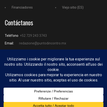
Financiadores
Viejo sitio (ES)
Contáctanos
Teléfono
+52 729 243 3743
Email:
redazione@puntodincontro.mx
PUNTODINCONTRO
Copyright © 2025 Puntodincontro