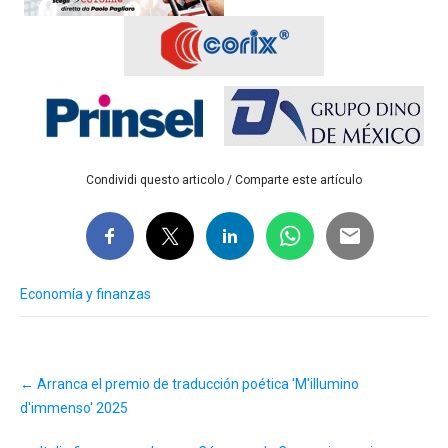
Condividi questo articolo / Comparte este artículo
Economía y finanzas
Post
←
Arranca el premio de traducción poética 'M'illumino
navigation
d'immenso' 2025