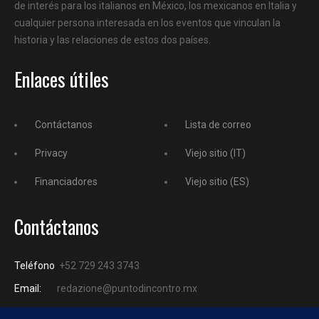
de interés para los italianos en México, los mexicanos en Italia y
cualquier persona interesada en los eventos que vinculan la
historia y las relaciones de estos dos países.
Enlaces útiles
Contáctanos
Lista de correo
Privacy
Viejo sitio (IT)
Financiadores
Viejo sitio (ES)
Contáctanos
Teléfono
+52 729 243 3743
Email:
redazione@puntodincontro.mx