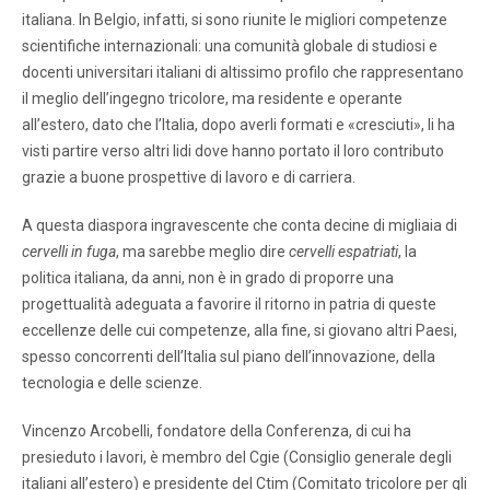
italiana. In Belgio, infatti, si sono riunite le migliori competenze
scientifiche internazionali: una comunità globale di studiosi e
docenti universitari italiani di altissimo profilo che rappresentano
il meglio dell’ingegno tricolore, ma residente e operante
all’estero, dato che l’Italia, dopo averli formati e «cresciuti», li ha
visti partire verso altri lidi dove hanno portato il loro contributo
grazie a buone prospettive di lavoro e di carriera.
A questa diaspora ingravescente che conta decine di migliaia di
cervelli in fuga
, ma sarebbe meglio dire
cervelli espatriati
, la
politica italiana, da anni, non è in grado di proporre una
progettualità adeguata a favorire il ritorno in patria di queste
eccellenze delle cui competenze, alla fine, si giovano altri Paesi,
spesso concorrenti dell’Italia sul piano dell’innovazione, della
tecnologia e delle scienze.
Vincenzo Arcobelli, fondatore della Conferenza, di cui ha
presieduto i lavori, è membro del Cgie (Consiglio generale degli
italiani all’estero) e presidente del Ctim (Comitato tricolore per gli