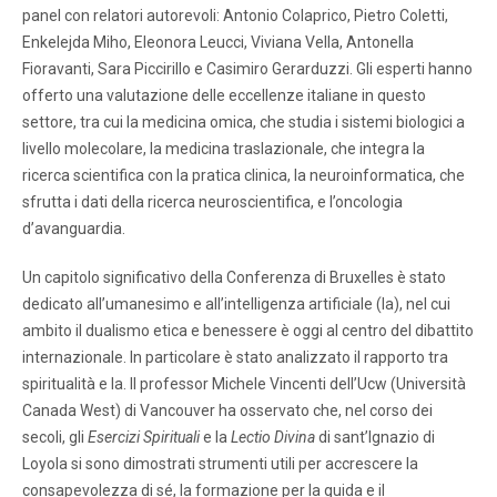
panel con relatori autorevoli: Antonio Colaprico, Pietro Coletti,
Enkelejda Miho, Eleonora Leucci, Viviana Vella, Antonella
Fioravanti, Sara Piccirillo e Casimiro Gerarduzzi. Gli esperti hanno
offerto una valutazione delle eccellenze italiane in questo
settore, tra cui la medicina omica, che studia i sistemi biologici a
livello molecolare, la medicina traslazionale, che integra la
ricerca scientifica con la pratica clinica, la neuroinformatica, che
sfrutta i dati della ricerca neuroscientifica, e l’oncologia
d’avanguardia.
Un capitolo significativo della Conferenza di Bruxelles è stato
dedicato all’umanesimo e all’intelligenza artificiale (Ia), nel cui
ambito il dualismo etica e benessere è oggi al centro del dibattito
internazionale. In particolare è stato analizzato il rapporto tra
spiritualità e Ia. Il professor Michele Vincenti dell’Ucw (Università
Canada West) di Vancouver ha osservato che, nel corso dei
secoli, gli
Esercizi Spirituali
e la
Lectio Divina
di sant’Ignazio di
Loyola si sono dimostrati strumenti utili per accrescere la
consapevolezza di sé, la formazione per la guida e il