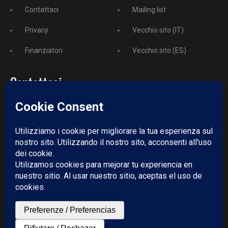
Contattaci
Mailing list
Privacy
Vecchio sito (IT)
Finanziatori
Vecchio sito (ES)
Contattaci
Telefono:
+52 729 243 3743
Email:
redazione@puntodincontro.mx
PUNTODINCONTRO