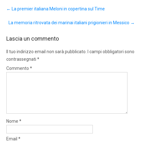
Post
←
La premier italiana Meloni in copertina sul Time
navigation
La memoria ritrovata dei marinai italiani prigionieri in Messico
→
Lascia un commento
Il tuo indirizzo email non sarà pubblicato.
I campi obbligatori sono
contrassegnati
*
Commento
*
Nome
*
Email
*