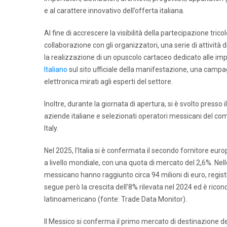
e al carattere innovativo dell’offerta italiana.
Al fine di accrescere la visibilità della partecipazione tricol
collaborazione con gli organizzatori, una serie di attività
la realizzazione di un opuscolo cartaceo dedicato alle imp
Italiano
sul sito ufficiale della manifestazione, una campag
elettronica mirati agli esperti del settore.
Inoltre, durante la giornata di apertura, si è svolto presso 
aziende italiane e selezionati operatori messicani del comp
Italy.
Nel 2025, l’Italia si è confermata il secondo fornitore eur
a livello mondiale, con una quota di mercato del 2,6%. Nell
messicano hanno raggiunto circa 94 milioni di euro, regist
segue però la crescita dell’8% rilevata nel 2024 ed è ric
latinoamericano (fonte: Trade Data Monitor).
Il Messico si conferma il primo mercato di destinazione de