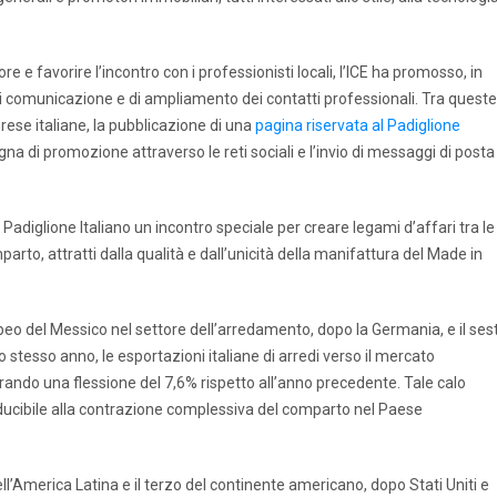
ore e favorire l’incontro con i professionisti locali, l’ICE ha promosso, in
 di comunicazione e di ampliamento dei contatti professionali. Tra queste
rese italiane, la pubblicazione di una
pagina riservata al Padiglione
na di promozione attraverso le reti sociali e l’invio di messaggi di posta
il Padiglione Italiano un incontro speciale per creare legami d’affari tra le
arto, attratti dalla qualità e dall’unicità della manifattura del Made in
opeo del Messico nel settore dell’arredamento, dopo la Germania, e il ses
o stesso anno, le esportazioni italiane di arredi verso il mercato
rando una flessione del 7,6% rispetto all’anno precedente. Tale calo
onducibile alla contrazione complessiva del comparto nel Paese
ll’America Latina e il terzo del continente americano, dopo Stati Uniti e