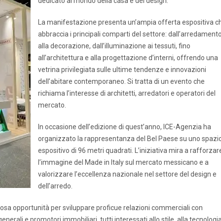
dedicato al mondo della casa e del design.
La manifestazione presenta un’ampia offerta espositiva c
abbraccia i principali comparti del settore: dall’arredament
alla decorazione, dall’illuminazione ai tessuti, fino
all’architettura e alla progettazione d’interni, offrendo una
vetrina privilegiata sulle ultime tendenze e innovazioni
dell’abitare contemporaneo. Si tratta di un evento che
richiama l’interesse di architetti, arredatori e operatori del
mercato.
In occasione dell’edizione di quest’anno, ICE-Agenzia ha
organizzato la rappresentanza del Bel Paese su uno spazi
espositivo di 96 metri quadrati. L’iniziativa mira a rafforzar
l’immagine del Made in Italy sul mercato messicano e a
valorizzare l’eccellenza nazionale nel settore del design e
dell’arredo.
iosa opportunità per sviluppare proficue relazioni commerciali con
 generali e promotori immobiliari, tutti interessati allo stile, alla tecnologi