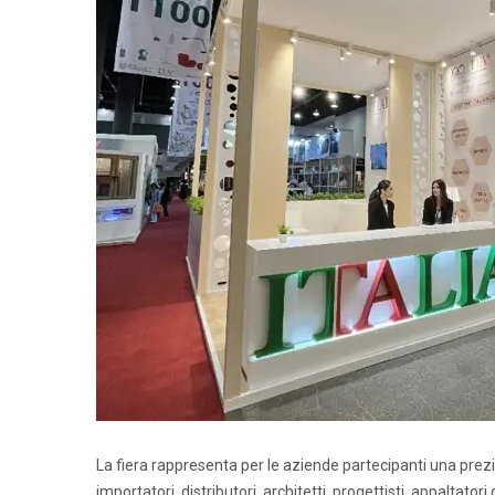
La fiera rappresenta per le aziende partecipanti una prez
importatori, distributori, architetti, progettisti, appaltatori