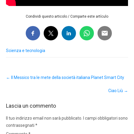
Condividi questo articolo / Comparte este artículo
Scienza e tecnologia
Post
←
Il Messico tra le mete della società italiana Planet Smart City
navigation
Ciao Liù
→
Lascia un commento
Il tuo indirizzo email non sarà pubblicato.
I campi obbligatori sono
contrassegnati
*