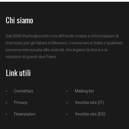
Chi siamo
Dal 2006 Puntodincontro.mx diffonde notizie e informazioni di
interesse per gli italiani in Messico, i messicani in Italia e qualsiasi
persona interessata alle vicende che legano la storia e le
relazioni di questi due Paesi.
Link utili
Contattaci
Mailing list
Privacy
Vecchio sito (IT)
Finanziatori
Vecchio sito (ES)