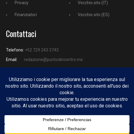
Privacy
Vecchio sito (IT)
Finanziatori
Vecchio sito (ES)
Contattaci
Telefono:
+52 729 243 3743
Email:
redazione@puntodincontro.mx
PUNTODINCONTRO
Copyright © 2025 Puntodincontro