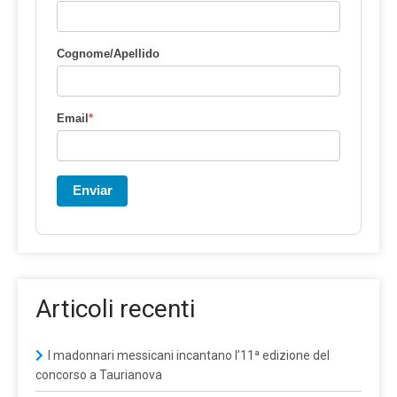
Cognome/Apellido
Email
*
Enviar
Articoli recenti
I madonnari messicani incantano l’11ª edizione del
concorso a Taurianova