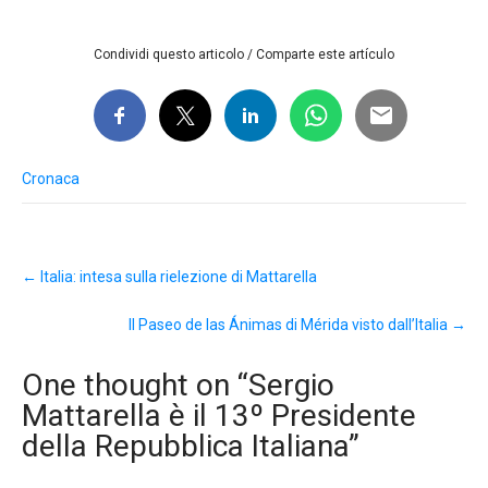
Condividi questo articolo / Comparte este artículo
Cronaca
Post
←
Italia: intesa sulla rielezione di Mattarella
navigation
Il Paseo de las Ánimas di Mérida visto dall’Italia
→
One thought on “
Sergio
Mattarella è il 13º Presidente
della Repubblica Italiana
”