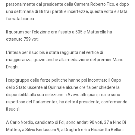
personalmente dal presidente della Camera Roberto Fico, e dopo
una settimana di liti tra i partiti e incertezze, questa volta è stata
fumata bianca.
Il quorum per l’elezione era fissato a 505 e Mattarella ha
ottenuto 759 voti.
L’intesa per il suo bis è stata raggiunta nel vertice di
maggioranza, grazie anche alla mediazione del premier Mario
Draghi.
I capigruppo delle forze politiche hanno poi incontrato il Capo
dello Stato uscente al Quirinale alcune ore fa per chiedere la
disponibilità alla sua rielezione. «Avevo altri piani, ma io sono
rispettoso del Parlamento», ha detto il presidente, confermando
il suo sì.
A Carlo Nordio, candidato di FdI, sono andati 90 voti, 37 a Nino Di
Matteo
,
a
Silvio Berlusconi
9,
a
Draghi 5
e 6 a
Elisabetta Belloni.