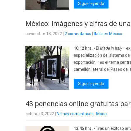
Sigue leyendo
México: imágenes y cifras de una
noviembre 13, 2022
|
2 comentarios
|
Italia en México
10:12 hrs.
- El
Made in Italy
—exp
especialización del sistema de
exportación— es el tema centra
camellón lateral del Paseo de l
Sigue leyendo
43 ponencias online gratuitas pa
octubre 3, 2022
|
No hay comentarios
|
Moda
13:45 hrs.
- Tras un exitoso ar