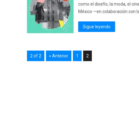
como el diseño, la moda, el cin
México —en colaboración con la
Sigue leyendo
2 of 2
« Anterior
1
2