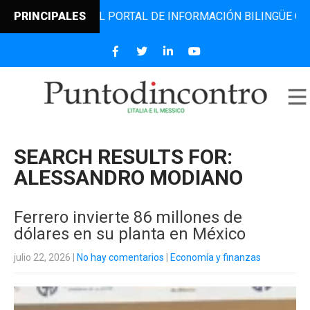
RO, EL PORTAL DE INFORMACIÓN BILINGÜE QUE DESDE 2006
PRINCIPALES
SEARCH RESULTS FOR:
ALESSANDRO MODIANO
Ferrero invierte 86 millones de
dólares en su planta en México
julio 22, 2026
|
No hay comentarios
|
Economía y finanzas