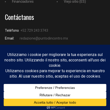
Financiadores
Viejo sitio (ES)
Contáctanos
Teléfono
+52 729 243 3743
Email:
redazione@puntodincontro.mx
PUNTODINCONTRO
Copyright © 2025 Puntodincontro
Design by
DisegnoW