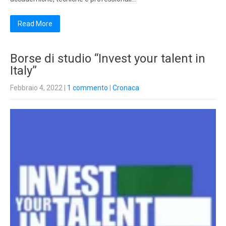
Read More
Borse di studio “Invest your talent in
Italy”
Febbraio 4, 2022
|
1 commento
|
Cronaca