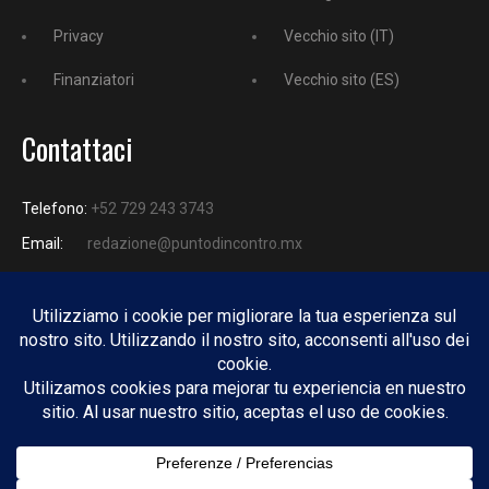
Privacy
Vecchio sito (IT)
Finanziatori
Vecchio sito (ES)
Contattaci
Telefono:
+52 729 243 3743
Email:
redazione@puntodincontro.mx
PUNTODINCONTRO