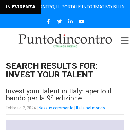
PUNTODINCONTRO, IL PORTALE INFORMATIVO BILINGUE CHE
IN EVIDENZA
SEARCH RESULTS FOR:
INVEST YOUR TALENT
Invest your talent in Italy: aperto il
bando per la 9ª edizione
Febbraio 2, 2024
|
Nessun commento
|
Italia nel mondo