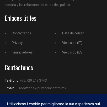
historia y las relaciones de estos dos países.
Enlaces útiles
Contáctanos
Lista de correo
Privacy
Viejo sitio (IT)
Financiadores
Viejo sitio (ES)
Contáctanos
Teléfono
+52 729 243 3743
Email:
redazione@puntodincontro.mx
PUNTODINCONTRO