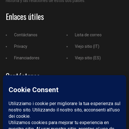
historia y las relaciones de estos dos países.
Enlaces útiles
Contáctanos
Lista de correo
Privacy
Viejo sitio (IT)
Financiadores
Viejo sitio (ES)
Contáctanos
Teléfono
+52 729 243 3743
Email:
redazione@puntodincontro.mx
PUNTODINCONTRO