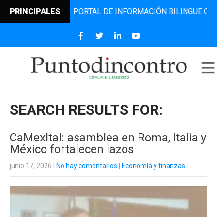
 EL PORTAL DE INFORMACIÓN BILINGÜE QUE DESDE 2006 DI
PRINCIPALES
SEARCH RESULTS FOR:
CaMexItal: asamblea en Roma, Italia y
México fortalecen lazos
junio 17, 2026
|
No hay comentarios
|
Economía y finanzas