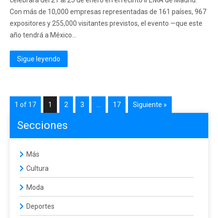
celebrará del 21 al 25 de enero en el recinto IFEMA de Madrid.
Con más de 10,000 empresas representadas de 161 países, 967
expositores y 255,000 visitantes previstos, el evento —que este
año tendrá a México...
Sigue leyendo
1 of 17
1
2
3
…
17
Siguiente »
Secciones
Más
Cultura
Moda
Deportes