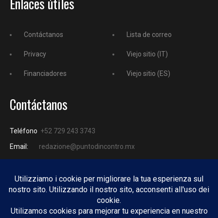
Enlaces útiles
Contáctanos
Lista de correo
Privacy
Viejo sitio (IT)
Financiadores
Viejo sitio (ES)
Contáctanos
Teléfono
+52 729 243 3743
Email:
redazione@puntodincontro.mx
PUNTODINCONTRO